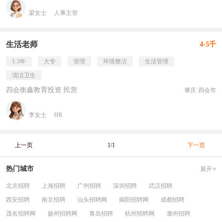
梁女士
人事主管
生活老师
4-5千
1-3年
大专
管理
环境整洁
生活管理
清洁卫生
四会衡鑫教育投资 民营
肇庆·四会市
李女士
HR
上一页
1/1
下一页
热门城市
展开
北京招聘
上海招聘
广州招聘
深圳招聘
武汉招聘
西安招聘
南京招聘
汕头招聘网
揭阳招聘网
成都招聘
茂名招聘网
扬州招聘网
青岛招聘
杭州招聘网
滁州招聘