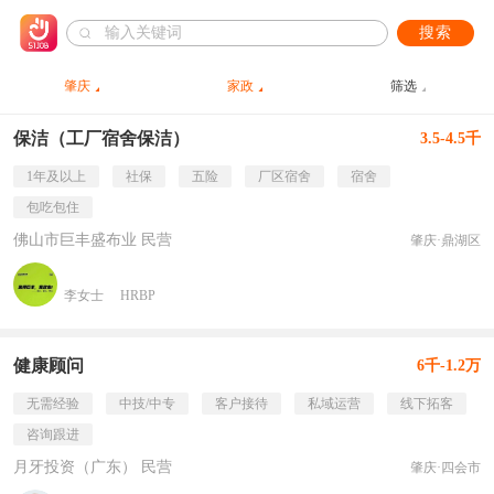
搜索
肇庆
家政
筛选
保洁（工厂宿舍保洁）
3.5-4.5千
1年及以上
社保
五险
厂区宿舍
宿舍
包吃包住
佛山市巨丰盛布业 民营
肇庆·鼎湖区
李女士
HRBP
健康顾问
6千-1.2万
无需经验
中技/中专
客户接待
私域运营
线下拓客
咨询跟进
月牙投资（广东） 民营
肇庆·四会市