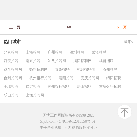
上一页
1/0
下一页
热门城市
展开
北京招聘
上海招聘
广州招聘
深圳招聘
武汉招聘
西安招聘
南京招聘
汕头招聘网
揭阳招聘网
成都招聘
茂名招聘网
扬州招聘网
青岛招聘
杭州招聘网
滁州招聘
台州招聘网
杭州银行招聘
襄阳招聘
安庆招聘网
绵阳招聘
十堰招聘
保定招聘
苏州银行招聘
唐山招聘
重庆银行招聘
乐山招聘
上饶招聘网
无忧工作网版权所有©1999-2026
51job.com（沪ICP备12015550号-5）
电子营业执照
|
人力资源服务许可证