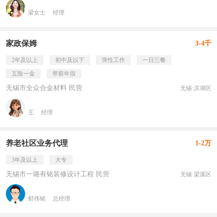
梁女士
经理
家政保姆
3-4千
2年及以上
初中及以下
弹性工作
一日三餐
五险一金
带薪年假
无锡市全众合金材料 民营
无锡·滨湖区
王
经理
养老社区业务代理
1-2万
3年及以上
大专
无锡市一璐有铭装修设计工程 民营
无锡·梁溪区
郁伟铭
总经理