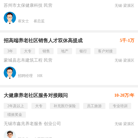
苏州市太保健康科技 民营
无锡·梁溪区
崔女士
崔总监
招高端养老社区销售人才双休高提成
5千-1万
3年
大专
销售
地产
银行
客户对接
蒙城县志帛建筑工程 民营
无锡·梁溪区
招聘经理
HR
大健康养老社区服务对接顾问
10-20万/年
2年及以上
大专
补充医疗保险
员工旅游
专业培训
绩效奖金
无锡市鑫兆养老服务 创业公司
无锡·梁溪区