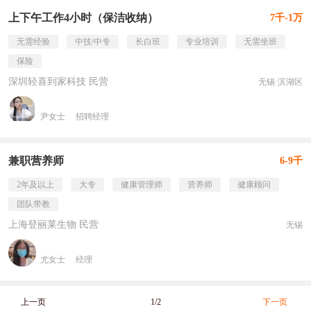
上下午工作4小时（保洁收纳）
7千-1万
无需经验
中技/中专
长白班
专业培训
无需坐班
保险
深圳轻喜到家科技 民营
无锡·滨湖区
尹女士
招聘经理
兼职营养师
6-9千
2年及以上
大专
健康管理师
营养师
健康顾问
团队带教
上海登丽莱生物 民营
无锡
尤女士
经理
上一页
1/2
下一页