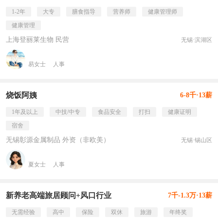
1-2年
大专
膳食指导
营养师
健康管理师
健康管理
上海登丽莱生物 民营
无锡·滨湖区
易女士
人事
烧饭阿姨
6-8千·13薪
1年及以上
中技/中专
食品安全
打扫
健康证明
宿舍
无锡彰源金属制品 外资（非欧美）
无锡·锡山区
夏女士
人事
新养老高端旅居顾问+风口行业
7千-1.3万·13薪
无需经验
高中
保险
双休
旅游
年终奖