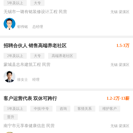
5年及以上
大专
无锡市一璐有铭装修设计工程 民营
无锡·梁溪区
郁伟铭
总经理
招聘合伙人 销售高端养老社区
1.5-3万
2年及以上
大专
高端养老社区
蒙城县志帛建筑工程 民营
无锡·梁溪区
徐女士
经理
客户运营代表 双休可跨行
1.2-2万·13薪
1年及以上
中技/中专
咨询
客情关系
维护客户
晋升
南宁市元享泰健康信息 民营
无锡·梁溪区