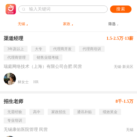
搜索
无锡
家政
筛选
渠道经理
1.5-2.5万·13薪
3年及以上
大专
代理商开发
代理商培训
代理商管理
销售业绩考核
瑞庭网络技术（上海）有限公司合肥 民营
无锡·新吴区
林女士
HR
招生老师
8千-1.5万
无需经验
高中
家政招生
通讯补贴
绩效奖金
专业培训
无锡康佑医院管理 民营
无锡