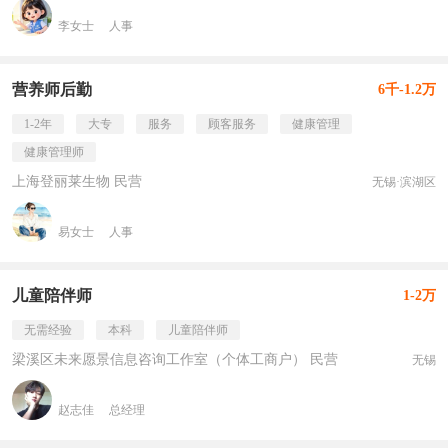
李女士
人事
营养师后勤
6千-1.2万
1-2年
大专
服务
顾客服务
健康管理
健康管理师
上海登丽莱生物 民营
无锡·滨湖区
易女士
人事
儿童陪伴师
1-2万
无需经验
本科
儿童陪伴师
梁溪区未来愿景信息咨询工作室（个体工商户） 民营
无锡
赵志佳
总经理