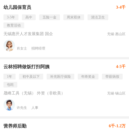
幼儿园保育员
3-4千
3-5年
高中
五险一金
周末双休
清洁卫生
教育活动
无锡惠开人才发展集团 国企
无锡·惠山区
肖女士
招聘经理
云林招聘做饭打扫阿姨
4-5千
1年
初中及以下
补充医疗保险
年终奖金
带薪病假
包吃
晟峰工具（无锡） 外资（非欧美）
无锡·锡山区
许先生
人事
营养师后勤
6千-1.2万