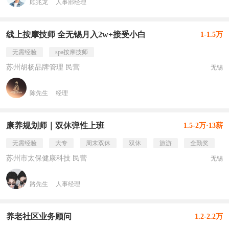
顾兆龙
人事部经理
线上按摩技师 全无锡月入2w+接受小白
1-1.5万
无需经验
spa按摩技师
苏州胡杨品牌管理 民营
无锡
陈先生
经理
康养规划师｜双休弹性上班
1.5-2万·13薪
无需经验
大专
周末双休
双休
旅游
全勤奖
苏州市太保健康科技 民营
无锡
路先生
人事经理
养老社区业务顾问
1.2-2.2万