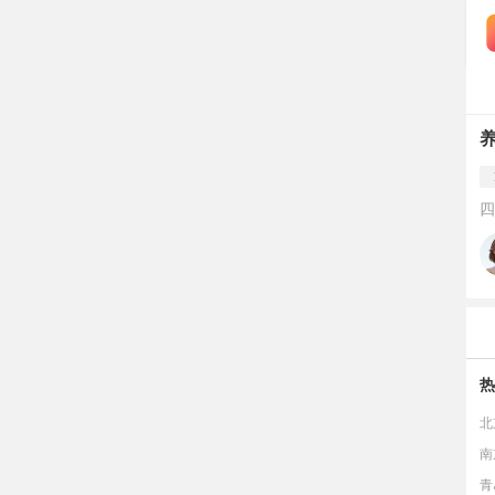
四
热
北
南
青