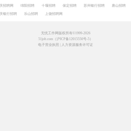
庆招聘网
绵阳招聘
十堰招聘
保定招聘
苏州银行招聘
唐山招聘
庆银行招聘
乐山招聘
上饶招聘网
无忧工作网版权所有©1999-2026
51job.com（沪ICP备12015550号-5）
电子营业执照
|
人力资源服务许可证