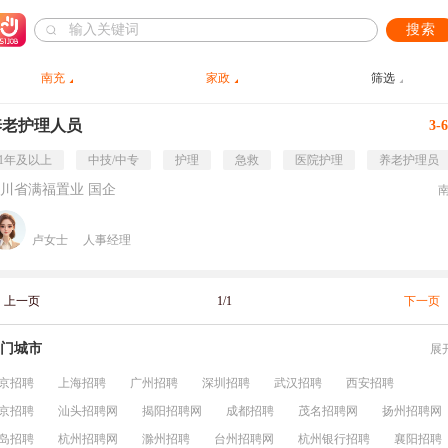
搜索
南充
家政
筛选
养老护理人员
3-
1年及以上
中技/中专
护理
急救
医院护理
养老护理员
川省满福置业 国企
卢女士
人事经理
上一页
1/1
下一页
门城市
展
京招聘
上海招聘
广州招聘
深圳招聘
武汉招聘
西安招聘
京招聘
汕头招聘网
揭阳招聘网
成都招聘
茂名招聘网
扬州招聘网
岛招聘
杭州招聘网
滁州招聘
台州招聘网
杭州银行招聘
襄阳招聘