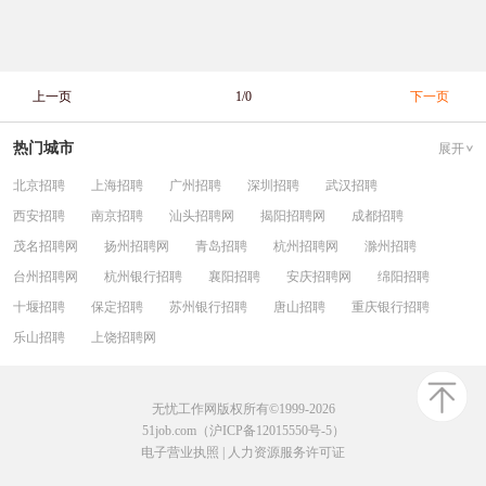
上一页
1/0
下一页
热门城市
展开
北京招聘
上海招聘
广州招聘
深圳招聘
武汉招聘
西安招聘
南京招聘
汕头招聘网
揭阳招聘网
成都招聘
茂名招聘网
扬州招聘网
青岛招聘
杭州招聘网
滁州招聘
台州招聘网
杭州银行招聘
襄阳招聘
安庆招聘网
绵阳招聘
十堰招聘
保定招聘
苏州银行招聘
唐山招聘
重庆银行招聘
乐山招聘
上饶招聘网
无忧工作网版权所有©1999-2026
51job.com（沪ICP备12015550号-5）
电子营业执照
|
人力资源服务许可证