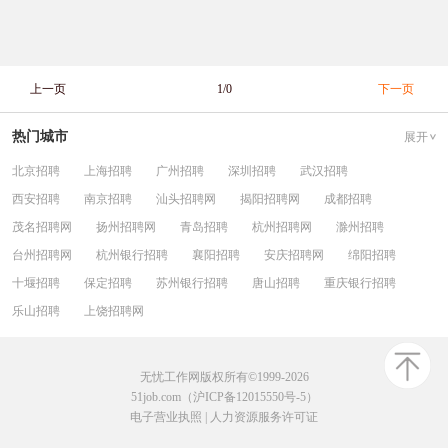
上一页
1/0
下一页
热门城市
展开
北京招聘
上海招聘
广州招聘
深圳招聘
武汉招聘
西安招聘
南京招聘
汕头招聘网
揭阳招聘网
成都招聘
茂名招聘网
扬州招聘网
青岛招聘
杭州招聘网
滁州招聘
台州招聘网
杭州银行招聘
襄阳招聘
安庆招聘网
绵阳招聘
十堰招聘
保定招聘
苏州银行招聘
唐山招聘
重庆银行招聘
乐山招聘
上饶招聘网
无忧工作网版权所有©1999-2026
51job.com（沪ICP备12015550号-5）
电子营业执照
|
人力资源服务许可证