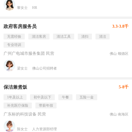
黎女士
HR
政府客房服务员
3.3-3.8千
无需经验
清洁客房
清洁工具
清扫
清洁
专业培训
广州广电城市服务集团 民营
佛山·顺德区
梁女士
佛山公司招聘者
保洁兼煮饭
5-8千
1年及以上
初中及以下
午餐
五险一金
补充医疗保险
带薪年假
广东标的科技设备 民营
佛山·南海区
陈女士
人力资源部经理