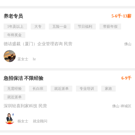
养老专员
5-6千·13薪
1年及以上
大专
五险一金
节日福利
带薪年假
年终奖金
德诘盛裁（厦门）企业管理咨询 民营
佛山
蓝女士
hr
急招保洁 不限经验
6-9千
无需经验
长白班
就近派单
专业培训
家政
就近派单
深圳轻喜到家科技 民营
佛山·禅城区
杨女士
就业顾问