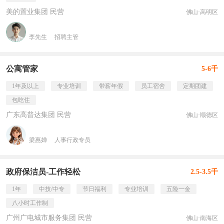
美的置业集团 民营
佛山·高明区
李先生
招聘主管
公寓管家
5-6千
1年及以上
专业培训
带薪年假
员工宿舍
定期团建
包吃住
广东高普达集团 民营
佛山·顺德区
梁惠婵
人事行政专员
政府保洁员-工作轻松
2.5-3.5千
1年
中技/中专
节日福利
专业培训
五险一金
八小时工作制
广州广电城市服务集团 民营
佛山·南海区