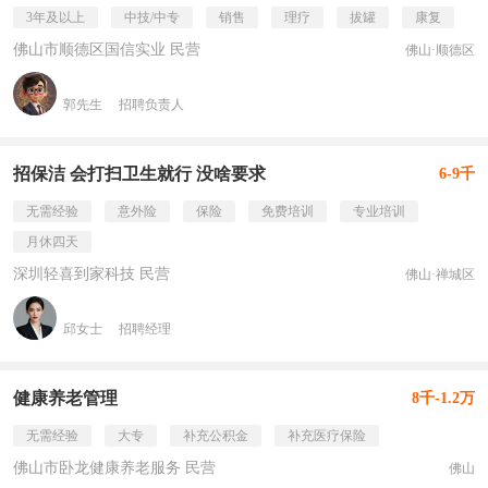
3年及以上
中技/中专
销售
理疗
拔罐
康复
佛山市顺德区国信实业 民营
佛山·顺德区
郭先生
招聘负责人
招保洁 会打扫卫生就行 没啥要求
6-9千
无需经验
意外险
保险
免费培训
专业培训
月休四天
深圳轻喜到家科技 民营
佛山·禅城区
邱女士
招聘经理
健康养老管理
8千-1.2万
无需经验
大专
补充公积金
补充医疗保险
佛山市卧龙健康养老服务 民营
佛山