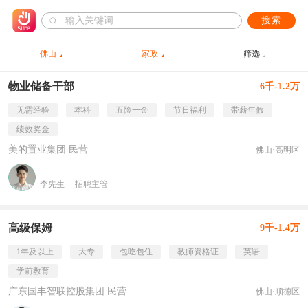
搜索
佛山
家政
筛选
物业储备干部
6千-1.2万
无需经验
本科
五险一金
节日福利
带薪年假
绩效奖金
美的置业集团 民营
佛山·高明区
李先生
招聘主管
高级保姆
9千-1.4万
1年及以上
大专
包吃包住
教师资格证
英语
学前教育
广东国丰智联控股集团 民营
佛山·顺德区