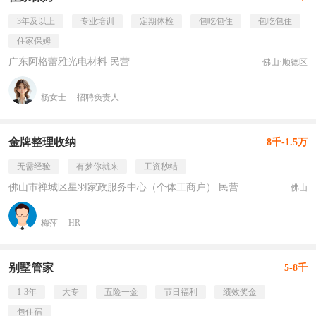
3年及以上
专业培训
定期体检
包吃包住
包吃包住
住家保姆
广东阿格蕾雅光电材料 民营
佛山·顺德区
杨女士
招聘负责人
金牌整理收纳
8千-1.5万
无需经验
有梦你就来
工资秒结
佛山市禅城区星羽家政服务中心（个体工商户） 民营
佛山
梅萍
HR
别墅管家
5-8千
1-3年
大专
五险一金
节日福利
绩效奖金
包住宿