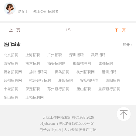
梁女士
佛山公司招聘者
上一页
1/3
下一页
热门城市
展开
北京招聘
上海招聘
广州招聘
深圳招聘
武汉招聘
西安招聘
南京招聘
汕头招聘网
揭阳招聘网
成都招聘
茂名招聘网
扬州招聘网
青岛招聘
杭州招聘网
滁州招聘
台州招聘网
杭州银行招聘
襄阳招聘
安庆招聘网
绵阳招聘
十堰招聘
保定招聘
苏州银行招聘
唐山招聘
重庆银行招聘
乐山招聘
上饶招聘网
无忧工作网版权所有©1999-2026
51job.com（沪ICP备12015550号-5）
电子营业执照
|
人力资源服务许可证