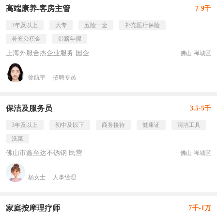
高端康养-客房主管
7-9千
3年及以上
大专
五险一金
补充医疗保险
补充公积金
带薪年假
上海外服合杰企业服务 国企
佛山·禅城区
徐航宇
招聘专员
保洁及服务员
3.5-5千
3年及以上
初中及以下
商务接待
健康证
清洁工具
洗菜
佛山市鑫至达不锈钢 民营
佛山·禅城区
杨女士
人事经理
家庭按摩理疗师
7千-1万