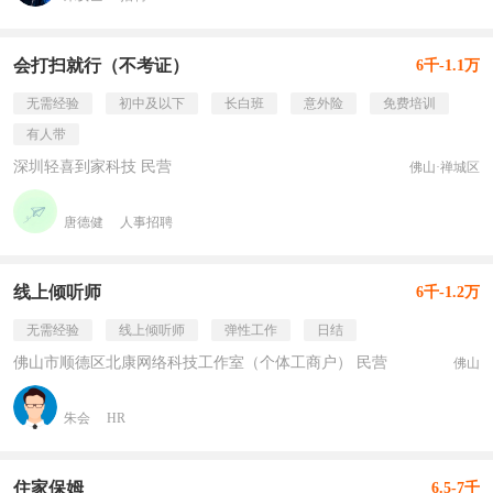
会打扫就行（不考证）
6千-1.1万
无需经验
初中及以下
长白班
意外险
免费培训
有人带
深圳轻喜到家科技 民营
佛山·禅城区
唐德健
人事招聘
线上倾听师
6千-1.2万
无需经验
线上倾听师
弹性工作
日结
佛山市顺德区北康网络科技工作室（个体工商户） 民营
佛山
朱会
HR
住家保姆
6.5-7千