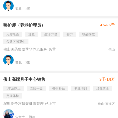
姜曼
HR
照护师（养老护理员）
4.5-6.5千
无需经验
巡查
生活护理
看护
物品摆放
公共区域卫生
佛山医药集团季华养老服务 民营
佛山
邢鹏
HR
佛山高端月子中心销售
9千-1.8万
1年及以上
五险一金
餐饮补贴
专业培训
绩效奖金
定期体检
深圳爱帝宫母婴健康管理 已上市
佛山·南海区
朱女士
招聘