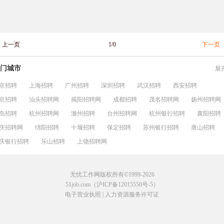
上一页
1/0
下一页
门城市
展
京招聘
上海招聘
广州招聘
深圳招聘
武汉招聘
西安招聘
京招聘
汕头招聘网
揭阳招聘网
成都招聘
茂名招聘网
扬州招聘网
岛招聘
杭州招聘网
滁州招聘
台州招聘网
杭州银行招聘
襄阳招聘
庆招聘网
绵阳招聘
十堰招聘
保定招聘
苏州银行招聘
唐山招聘
庆银行招聘
乐山招聘
上饶招聘网
无忧工作网版权所有©1999-2026
51job.com（沪ICP备12015550号-5）
电子营业执照
|
人力资源服务许可证