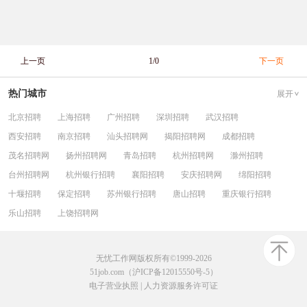
上一页
1/0
下一页
热门城市
展开
北京招聘
上海招聘
广州招聘
深圳招聘
武汉招聘
西安招聘
南京招聘
汕头招聘网
揭阳招聘网
成都招聘
茂名招聘网
扬州招聘网
青岛招聘
杭州招聘网
滁州招聘
台州招聘网
杭州银行招聘
襄阳招聘
安庆招聘网
绵阳招聘
十堰招聘
保定招聘
苏州银行招聘
唐山招聘
重庆银行招聘
乐山招聘
上饶招聘网
无忧工作网版权所有©1999-2026
51job.com（沪ICP备12015550号-5）
电子营业执照
|
人力资源服务许可证